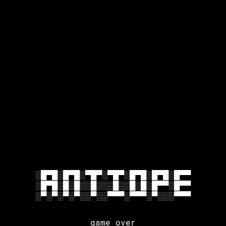
░█▀█░█▀█░▀█▀░▀█▀░█▀█░█▀█░█▀▀

░█▀█░█░█░░█░░░█░░█░█░█▀▀░█▀▀

game over