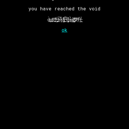
you have reached the void
d̴̢̤̥̀o̸̲͇͔͗n̵͚̈͝'̵̤͔̯͕̋̈̕t̴̖̊ͅ ̶̡̨̰͓̈́f̶̲̯̭̀͝ó̵͎͔͈̾̾̀ơ̵͖̠̺̈̏̚l̷͍͍͙͠ ̶̰́̋̕ỷ̵̡̨̺̟̎̂͒o̶̢̠̹͕̔̉u̸̡͎͙̣͛r̸̺͓̫̜͛̽͊͝s̷̜̠͌͐ẽ̴̞̓̽̕ľ̶͈̀͘f̶̪͉̄
ok